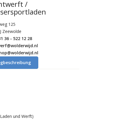
htwerft /
sersportladen
dweg 125
J Zeewolde
1 36 - 522 12 28
werf@wolderwijd.nl
shop@wolderwijd.nl
gbeschreibung
 Laden und Werft)