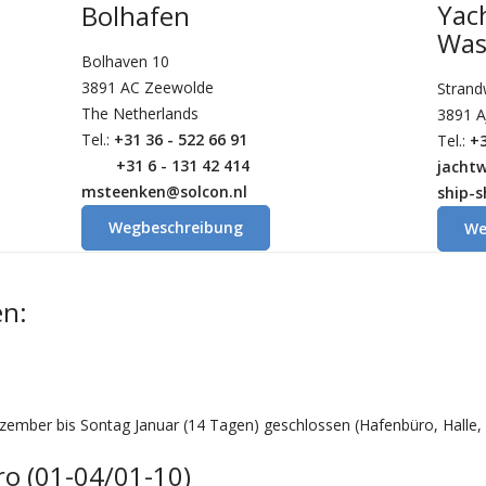
Yac
Bolhafen
Was
Bolhaven 10
3891 AC Zeewolde
Stran
The Netherlands
3891 A
Tel.:
+31 36 - 522 66 91
Tel.:
+3
+31 6 - 131 42 414
jacht
msteenken@solcon.nl
ship-
Wegbeschreibung
We
en:
mber bis Sontag Januar (14 Tagen) geschlossen (Hafenbüro, Halle,
o (01-04/01-10)