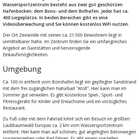
Wassersportzentrum besteht aus zwei gut geschützen
Hafenbecken: dem Bons- und dem Bolhafen. Jeder hat ca.
400 Liegeplätze. In beiden Be­rei­chen gibt es eine
Videoüberwachung und Sie können kostenlos WiFi nutzen.
Der Ort Zeewolde mit seinen ca. 21.500 Einwohnern liegt in
unmittelbarer Nähe. Im Zentrum finden Sie ein umfangreiches
Angebot an Gast­stät­ten und hervorragende
Einkaufsmöglichkeiten.
Umgebung
Ca. 100 m entfernt vom Bonshafen liegt ein gepflegter Sandstrand
mit dem frei zugänglichen Naturbad "Atoll". Hier kann man im
Sommer gut verweilen. Es gibt kostenlose Spiel-, Sport- und
Fitnessgeräte für Kinder und Erwachsene und ein vorzügliches
Restaurant.
Zu Fuß oder mit dem Fahrrad lohnt sich ein Besuch im größten
Laubbaumwald Europas ca. 2 km vom Wassersportzentrum
entfernt. Hier kann man auf schönen, gut angelegten Betonwegen
spazierengehen oder Rad fahren. Es gibt einem speziellen